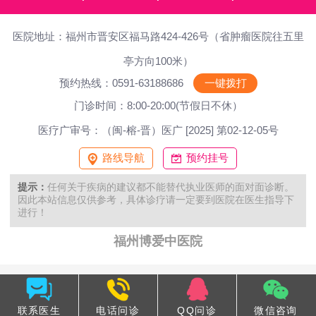
医院地址：福州市晋安区福马路424-426号（省肿瘤医院往五里
亭方向100米）
预约热线：0591-63188686
一键拨打
门诊时间：8:00-20:00(节假日不休）
医疗广审号：（闽-榕-晋）医广 [2025] 第02-12-05号
路线导航
预约挂号
提示：
任何关于疾病的建议都不能替代执业医师的面对面诊断。
因此本站信息仅供参考，具体诊疗请一定要到医院在医生指导下
进行！
福州博爱中医院
联系医生
电话问诊
QQ问诊
微信咨询