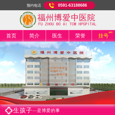
0591-63188686
预约电话
首页
简介
医生
荣誉
挂号
生孩子
—是博爱的事