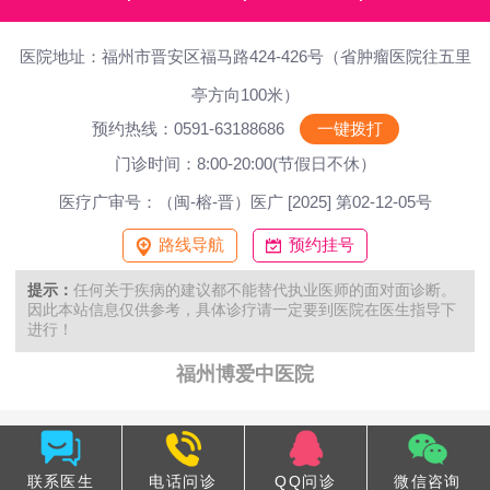
医院地址：福州市晋安区福马路424-426号（省肿瘤医院往五里
亭方向100米）
预约热线：0591-63188686
一键拨打
门诊时间：8:00-20:00(节假日不休）
医疗广审号：（闽-榕-晋）医广 [2025] 第02-12-05号
路线导航
预约挂号
提示：
任何关于疾病的建议都不能替代执业医师的面对面诊断。
因此本站信息仅供参考，具体诊疗请一定要到医院在医生指导下
进行！
福州博爱中医院
联系医生
电话问诊
QQ问诊
微信咨询