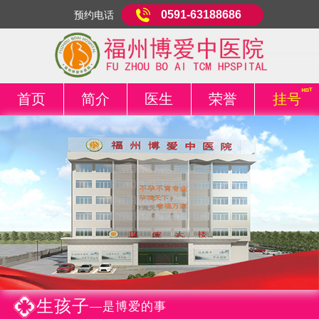
0591-63188686
预约电话
首页
简介
医生
荣誉
挂号
生孩子
—是博爱的事